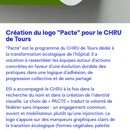
Création du logo "Pacte" pour le CHRU
de Tours
"Pacte" est le programme du
CHRU de Tours
dédié à
la transformation écologique de l’hôpital. Il a
vocation à rassembler les équipes autour d’actions
concrètes en faveur d’une évolution durable des
pratiques, dans une logique d’adhésion, de
progression collective et de sens partagé.
Efil a accompagné le CHRU à la fois dans la
recherche du nom et dans la création de l’identité
visuelle. Le choix de « PACTE » traduit la volonté de
fédérer sans imposer : un engagement commun,
ouvert et mobilisateur, plutôt qu’une injonction. Le
logo s’appuie sur des marqueurs graphiques clairs de
la transition écologique (formes végétales, palette