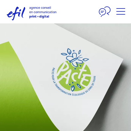
Panneau de gestion des cookies
agence conseil
en communication
print + digital