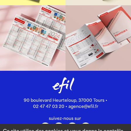
90 boulevard Heurteloup, 37000 Tours •
02 47 47 03 20
•
agence@efil.fr
suivez-nous sur
Ce site utilise des cookies et vous donne le contrôle