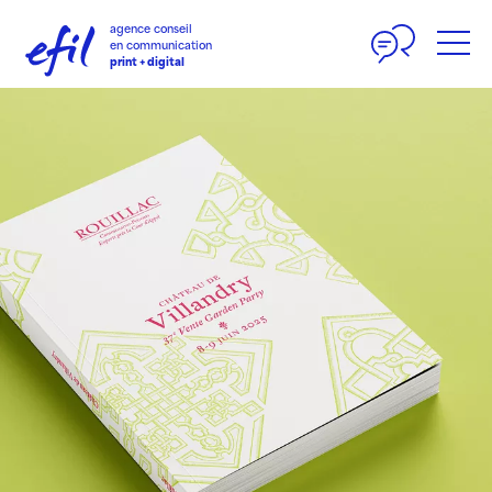
Panneau de gestion des cookies
agence conseil
en communication
print + digital