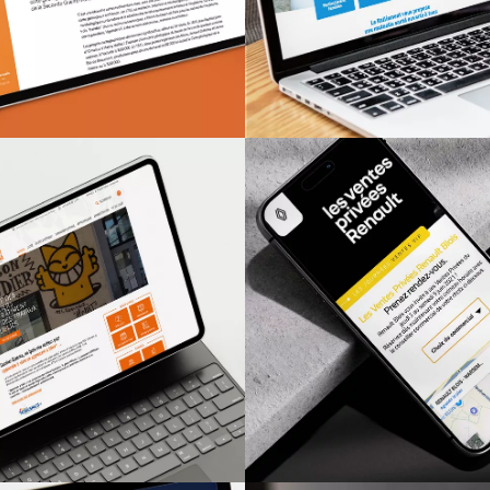
toire du BRGM
RENAULT
ÉE GAUDIER BRZESKA
Opération "Ve
Site Internet
privées Renau