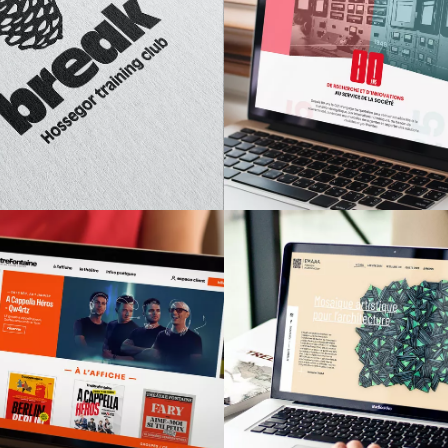
CEA
BREAK
Rapport d'acti
entité visuelle
print et digit
EMAAA
THÉÂTRE FONTAINE
Site Interne
Site Internet
Mosaïque e
architectur