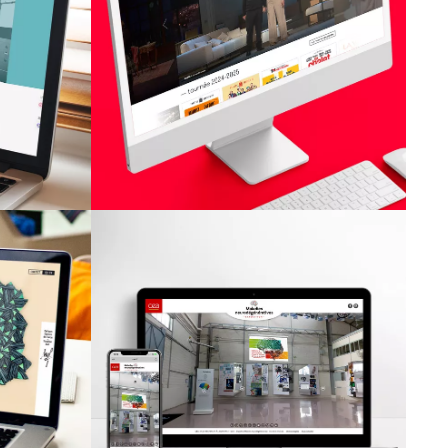
PASCAL LEGROS
ORGANISATION
vité
Site Internet
al
CEA
t
Exposition
t
virtuelle sur le
e
cerveau