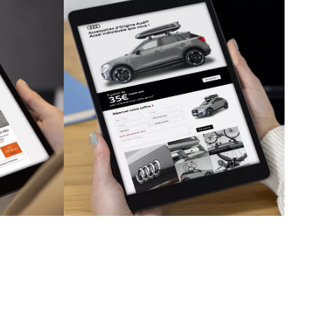
S
TOUTES MARQUES
AUTOMOBILES
de
Offres et
promotions