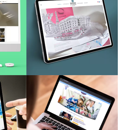
NNAGE
IMPRIMEXPRESS
t
Site Internet
MAGIE À L'HÔPITAL
t
Site Internet