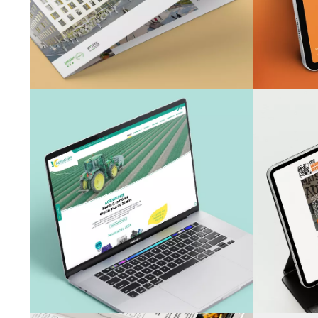
His
AGRIVALOIRE
LYC
Site Internet