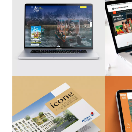
COMMUNAUTÉ DE COMMUNES
DE BLÉRÉ
GR
Site Internet du
festival Jour de
Cher
ADIM DÉVELOPPEMENT
IMMOBILIER
Opération Icone