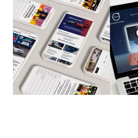
TOUTES MARQUES
AUTOMOBILES
Campagne
"
d'emailing et
formulaire