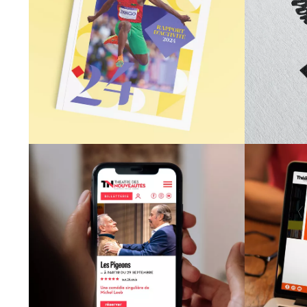
CAMPUS FRANCE
Rapport d'activité
Id
print et digital
THÉÂTRE DES NOUVEAUTÉS
Site Internet