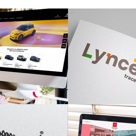
RENAULT ET DACIA
BRGM
isites Internet
Identité graph
nault et Dacia
de Lyncée