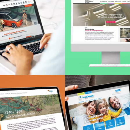
OUPE L. WARSEMANN
MUSÉE DU COMPAGNO
Site Internet
Site Interne
BRGM
LE RALLIEMENT
Site Internet
Site Interne