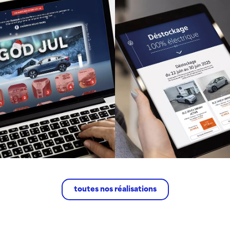
VOLVO
TOUTES MARQUE
AUTOMOBILES
Opération
Déstockage 
Calendrier de
véhicules
l'avent"
toutes nos réalisations