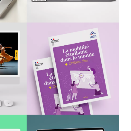
CAMPUS FRANCE
 du
Chiffres clés print
l de
et digital
te