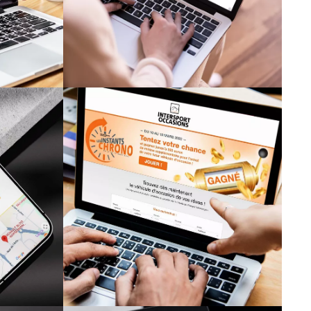
WARSEMANN OCCASIONS
ntes
Jeu en ligne - Les
lt"
instants "Chrono"