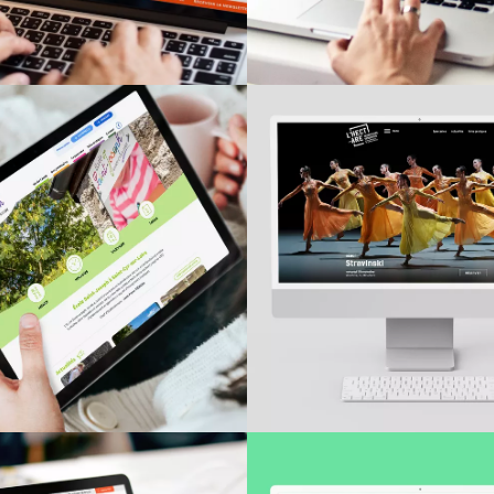
L'HECTARE
ÉCOLE ST JOSEPH
Site Internet
Site Internet
centre nationa
la marionnet