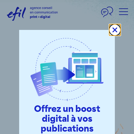
Panneau de gestion des cookies
agence conseil
en communication
print + digital
Des idées pour
vos contenus
Offrez un boost
digital à vos
publications