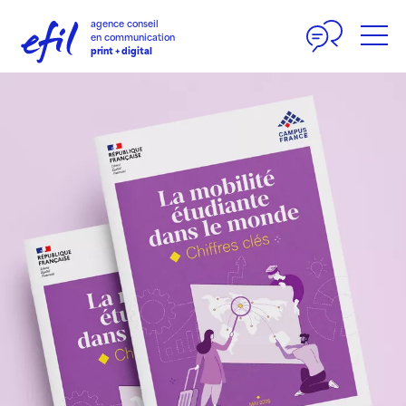
Panneau de gestion des cookies
agence conseil
en communication
print + digital