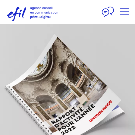
Panneau de gestion des cookies
agence conseil
en communication
print + digital