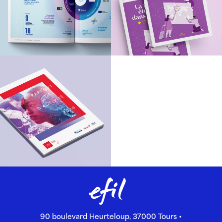
90 boulevard Heurteloup, 37000 Tours •