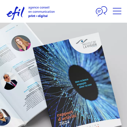
Panneau de gestion des cookies
agence conseil
en communication
print + digital