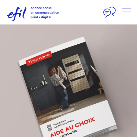
Panneau de gestion des cookies
agence conseil
en communication
print + digital