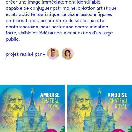
créer une image immédiatement identifiable,
capable de conjuguer patrimoine, création artistique
et attractivité touristique. Le visuel associe figures
emblématiques, architecture du site et palette
contemporaine, pour porter une communication
forte, visible et fédératrice, à destination d’un large
public.
projet réalisé par —