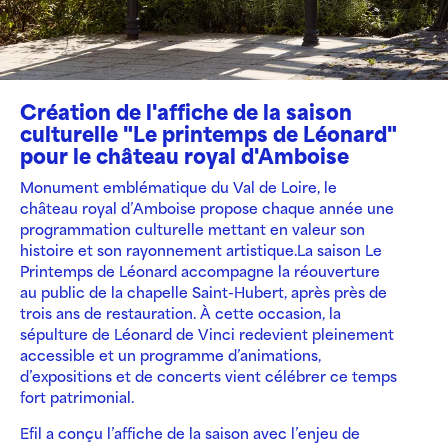
Création de l'affiche de la saison
culturelle "Le printemps de Léonard"
pour le château royal d'Amboise
Monument emblématique du Val de Loire, le
château royal d’Amboise propose chaque année une
programmation culturelle mettant en valeur son
histoire et son rayonnement artistique.La saison Le
Printemps de Léonard accompagne la réouverture
au public de la chapelle Saint-Hubert, après près de
trois ans de restauration. À cette occasion, la
sépulture de Léonard de Vinci redevient pleinement
accessible et un programme d’animations,
d’expositions et de concerts vient célébrer ce temps
fort patrimonial.
Efil a conçu l’affiche de la saison avec l’enjeu de