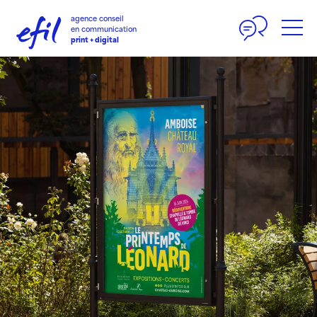
Panneau de gestion des cookies
agence conseil
en communication
print + digital