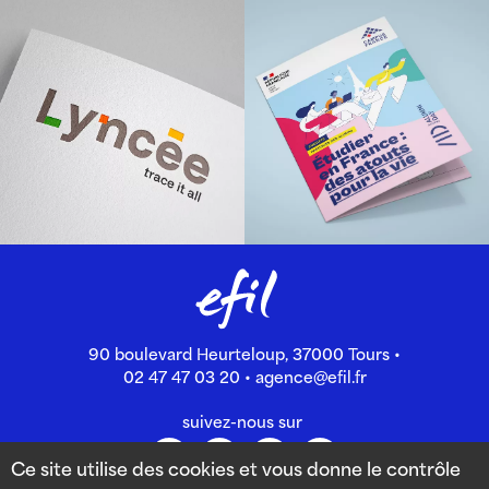
90 boulevard Heurteloup, 37000 Tours •
02 47 47 03 20
•
agence@efil.fr
suivez-nous sur
Ce site utilise des cookies et vous donne le contrôle