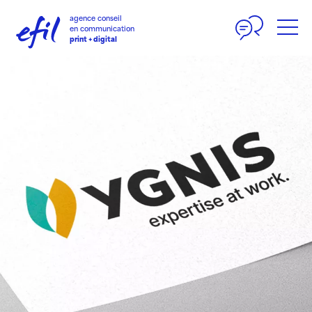
Panneau de gestion des cookies
agence conseil
en communication
print + digital