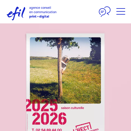
Panneau de gestion des cookies
agence conseil
en communication
print + digital