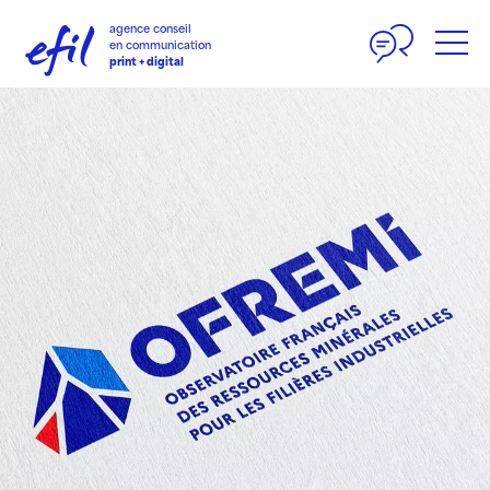
Panneau de gestion des cookies
agence conseil
en communication
print + digital