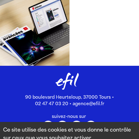
90 boulevard Heurteloup, 37000 Tours •
02 47 47 03 20
•
agence@efil.fr
suivez-nous sur
Ce site utilise des cookies et vous donne le contrôle
sur ceux que vous souhaitez activer